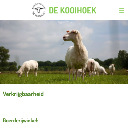
Ga
DE KOOIHOEK
direct
naar
de
hoofdinhoud
Verkrijgbaarheid
Boerderijwinkel: