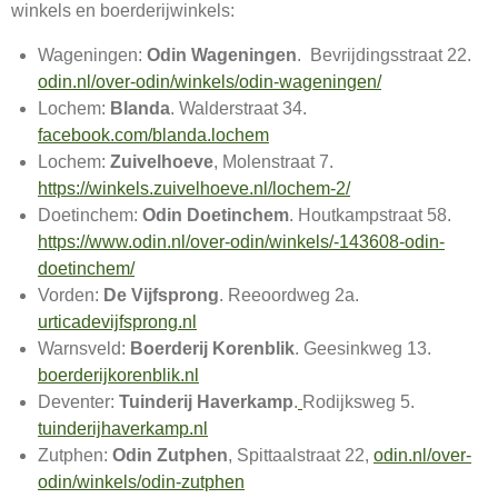
winkels en boerderijwinkels:
Wageningen:
Odin Wageningen
. Bevrijdingsstraat 22.
odin.nl/over-odin/winkels/odin-wageningen/
Lochem:
Blanda
. Walderstraat 34.
facebook.com/blanda.lochem
Lochem:
Zuivelhoeve
, Molenstraat 7.
https://winkels.zuivelhoeve.nl/lochem-2/
Doetinchem:
Odin Doetinchem
. Houtkampstraat 58.
https://www.odin.nl/over-odin/winkels/-143608-odin-
doetinchem/
Vorden:
De Vijfsprong
. Reeoordweg 2a.
urticadevijfsprong.nl
Warnsveld:
Boerderij Korenblik
. Geesinkweg 13.
boerderijkorenblik.nl
Deventer:
Tuinderij Haverkamp
.
Rodijksweg 5.
tuinderijhaverkamp.nl
Zutphen:
Odin Zutphen
, Spittaalstraat 22,
odin.nl/over-
odin/winkels/odin-zutphen