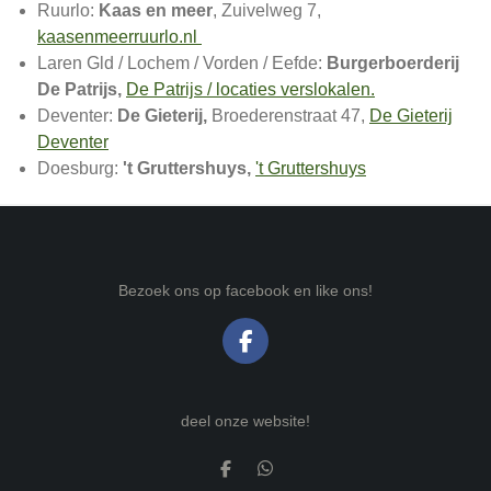
Ruurlo:
Kaas en meer
, Zuivelweg 7,
kaasenmeerruurlo.nl
Laren Gld / Lochem / Vorden / Eefde:
Burgerboerderij
De Patrijs,
De Patrijs / locaties verslokalen.
Deventer:
De Gieterij,
Broederenstraat 47,
De Gieterij
Deventer
Doesburg:
't Gruttershuys,
't Gruttershuys
Bezoek ons op facebook en like ons!
F
A
C
E
deel onze website!
B
O
O
D
D